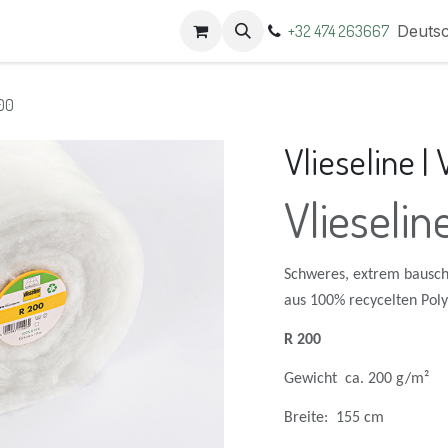
t
Termine
+32 474 263667
Deuts
200
Vlieseline 
Vlieseli
Schweres, extrem bausch
aus 100% recycelten Poly
R 200
Gewicht ca. 200 g/m²
Breite: 155 cm