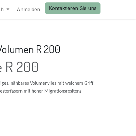
Kontaktieren Sie uns
ch
Anmelden
| Volumen R 200
ne R 200
iges, nähbares Volumenvlies mit weichem Griff
esterfasern mit hoher Migrationsresitenz.