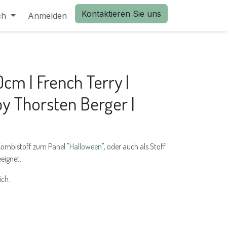
Kontaktieren Sie uns
ch
Anmelden
cm | French Terry |
y Thorsten Berger |
 Kombistoff zum Panel "
Halloween
", oder auch als Stoff
eignet.
ich.