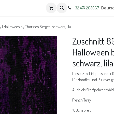
t
Termine
+32 474 263667
Deuts
 | Halloween by Thorsten Berger | schwarz, lila
Zuschnitt 80
Halloween b
schwarz, lila
Dieser Stoff ist passender
für Hoodies und Pullover ge
Auch als Stoffpaket erhältl
French Terry
160cm breit