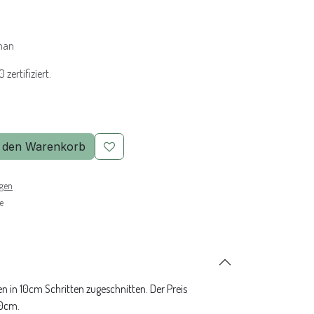
han
zertifiziert.
 den Warenkorb
ngen
e
n in 10cm Schritten zugeschnitten. Der Preis
10cm.