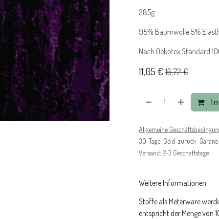
285g
95% Baumwolle 5% Elast
Nach Oekotex Standard 100 
11,05
€
16,72
€
In
Allgemeine Geschäftsbedingu
30-Tage-Geld-zurück-Garanti
Versand: 2-3 Geschäftstage
Weitere Informationen
Stoffe als Meterware werde
entspricht der Menge von 