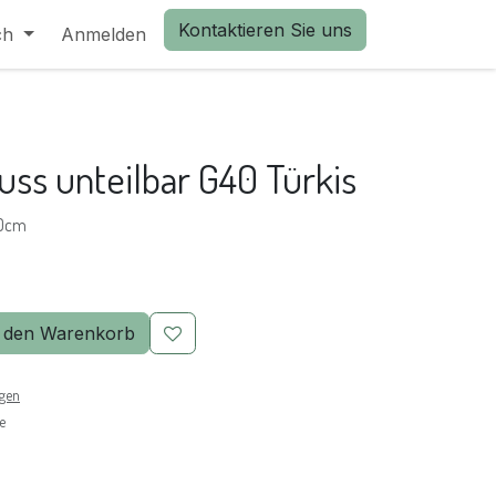
Kontaktieren Sie uns
ch
Anmelden
uss unteilbar G40 Türkis
40cm
 den Warenkorb
ngen
e