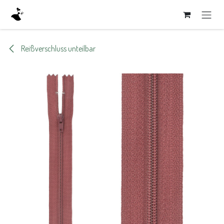
Zum Inhalt springen
Reißverschluss unteilbar