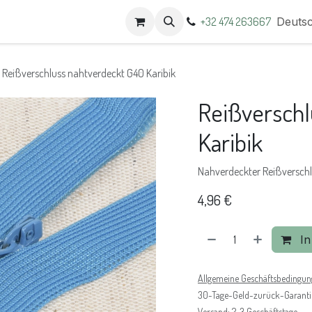
t
Termine
+32 474 263667
Deuts
Reißverschluss nahtverdeckt G40 Karibik
Reißverschl
Karibik
Nahverdeckter Reißversch
4,96
€
In
Allgemeine Geschäftsbedingu
30-Tage-Geld-zurück-Garanti
Versand: 2-3 Geschäftstage