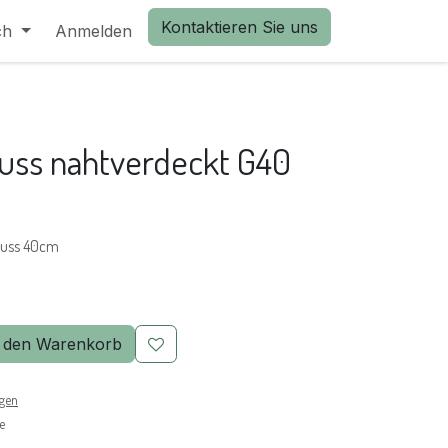
Kontaktieren Sie uns
ch
Anmelden
uss nahtverdeckt G40
luss 40cm
 den Warenkorb
ngen
e