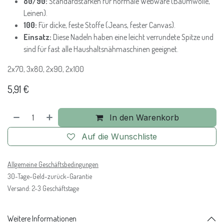
80/90:
Standardstärken für normale Webware (Baumwolle,
Leinen).
100:
Für dicke, feste Stoffe (Jeans, fester Canvas).
Einsatz:
Diese Nadeln haben eine leicht verrundete Spitze und
sind für fast alle Haushaltsnähmaschinen geeignet.
2x70, 3x80, 2x90, 2x100
5,91
€
In den Warenkorb
Auf die Wunschliste
Allgemeine Geschäftsbedingungen
30-Tage-Geld-zurück-Garantie
Versand: 2-3 Geschäftstage
Weitere Informationen