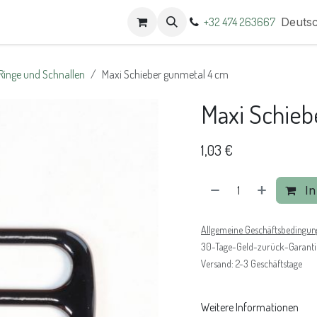
t
Termine
+32 474 263667
Deuts
Ringe und Schnallen
Maxi Schieber gunmetal 4 cm
Maxi Schieb
1,03
€
In
Allgemeine Geschäftsbedingu
30-Tage-Geld-zurück-Garanti
Versand: 2-3 Geschäftstage
Weitere Informationen