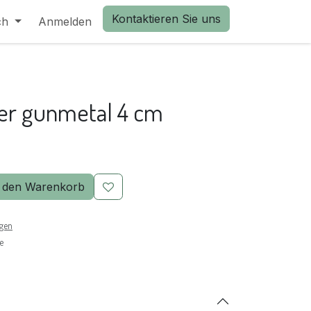
Kontaktieren Sie uns
ch
Anmelden
er gunmetal 4 cm
 den Warenkorb
ngen
e