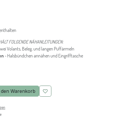
enthalten
HÄLT FOLGENDE NÄHANLEITUNGEN:
zwei Volants, Beleg, und langen Puffärmeln
en
- Halsbündchen annähen und Eingrifftasche
 den Warenkorb
ngen
e