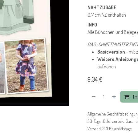
NAHTZUGABE
0,7 cm NZ enthalten
INFO
Alle Bündchen und Belege 
DAS sCHNITTMUSTER ENT
Basicversion
- mit 
Weitere Anleitung
aufnähen
9,34
€
In
Allgemeine Geschäftsbedingu
30-Tage-Geld-zurück-Garanti
Versand: 2-3 Geschäftstage