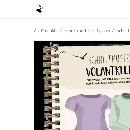
Zum Inhalt springen
Home
Shop
About Us
Kontak
Alle Produkte
Schnittmuster
Lybstes
Schnittm