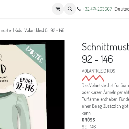
t
Termine
+32 474 263667
Deuts
uster | Kids | Volantkleid Gr. 92 - 146
Schnittmuste
92 - 146
VOLANTKLEID KIDS
Das Volantkleid ist für S
oder kurzen Ärmeln genäht
Puffärmel enthalten. Für d
einen Beleg. Zusätzlich gib
kann.
GRÖSS
92 - 146