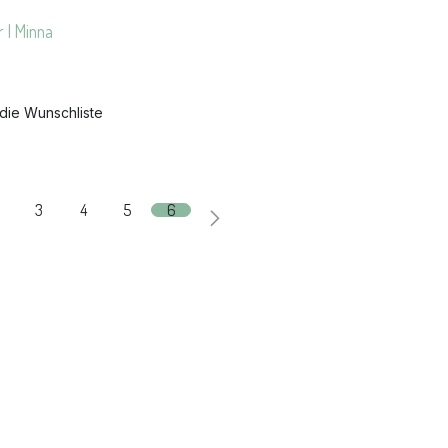
 | Minna
 die Wunschliste
3
4
5
6