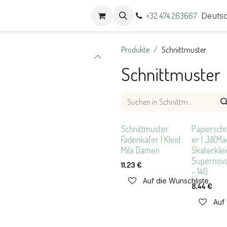
t
Termine
+32 474 263667
Deuts
Produkte
Schnittmuster
Schnittmuster
Schnittmuster
Papiersch
Fadenkäfer | Kleid
er | Jill(M
Mila Damen
Skaterklei
Supernova 
11,23
€
- 140
Auf die Wunschliste
8,44
€
Auf