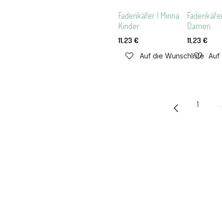
Fadenkäfer | Minna
Fadenkäfer
Kinder
Damen
11,23
€
11,23
€
Auf die Wunschliste
Auf
1
…