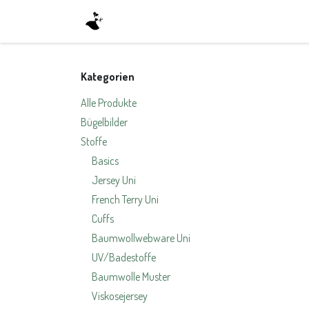
Zum Inhalt springen
Home
Shop
About Us
Kontak
Kategorien
Alle Produkte
Bügelbilder
Stoffe
Basics
Jersey Uni
French Terry Uni
Cuffs
Baumwollwebware Uni
UV/Badestoffe
Baumwolle Muster
Viskosejersey