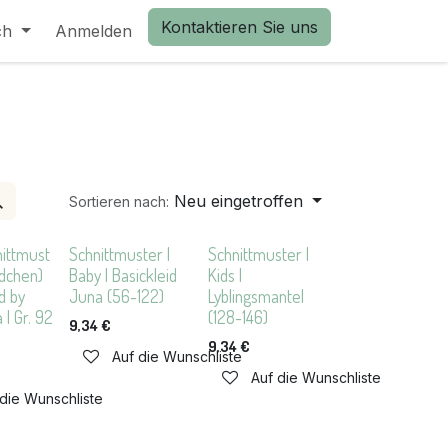
Kontaktieren Sie uns
ch
Anmelden
Neu eingetroffen
Sortieren nach:
nittmust
Schnittmuster |
Schnittmuster |
ädchen)
Baby | Basickleid
Kids |
d by
Juna (56-122)
Lyblingsmantel
| Gr. 92
(128-146)
9,34
€
9,34
€
Auf die Wunschliste
Auf die Wunschliste
 die Wunschliste