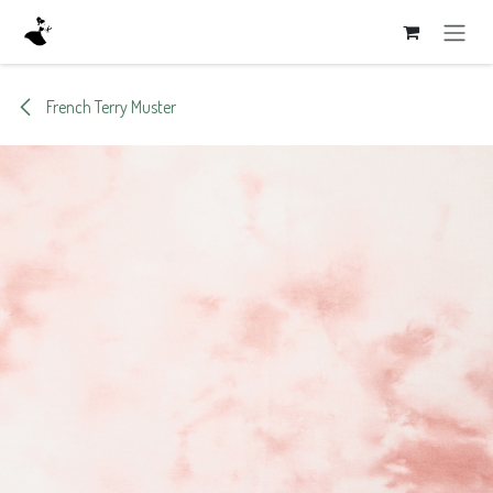
Zum Inhalt springen
French Terry Muster