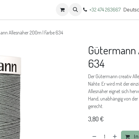
t
Termine
+32 474 263667
Deuts
ann Allesnäher 200m | Farbe 634
Gütermann A
634
Der Gütermann creativ Alles
Nähte. Er wird mit der einz
Allesnäher eignet sich he
Hand, unabhängig von der S
gerecht.
3,80
€
In