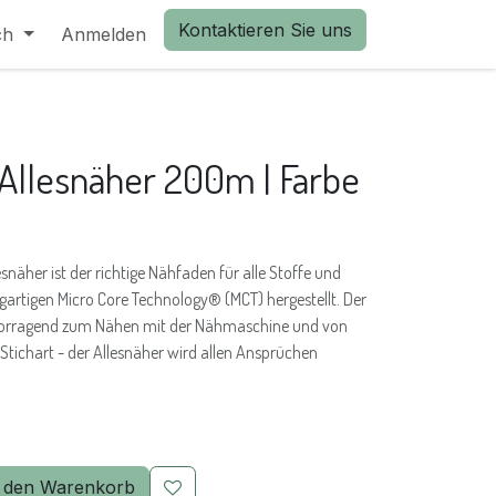
Kontaktieren Sie uns
ch
Anmelden
llesnäher 200m | Farbe
näher ist der richtige Nähfaden für alle Stoffe und
igartigen Micro Core Technology® (MCT) hergestellt. Der
rvorragend zum Nähen mit der Nähmaschine und von
tichart - der Allesnäher wird allen Ansprüchen
 den Warenkorb