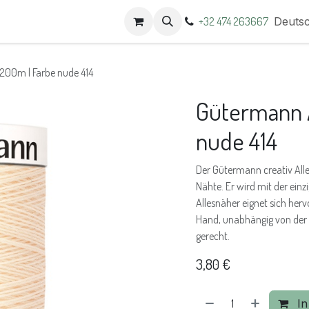
t
Termine
+32 474 263667
Deuts
200m | Farbe nude 414
Gütermann A
nude 414
Der Gütermann creativ Alles
Nähte. Er wird mit der einz
Allesnäher eignet sich he
Hand, unabhängig von der S
gerecht.
3,80
€
In