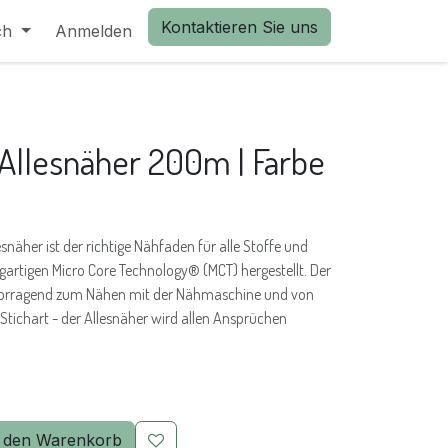
Kontaktieren Sie uns
ch
Anmelden
llesnäher 200m | Farbe
näher ist der richtige Nähfaden für alle Stoffe und
igartigen Micro Core Technology® (MCT) hergestellt. Der
rvorragend zum Nähen mit der Nähmaschine und von
tichart - der Allesnäher wird allen Ansprüchen
 den Warenkorb