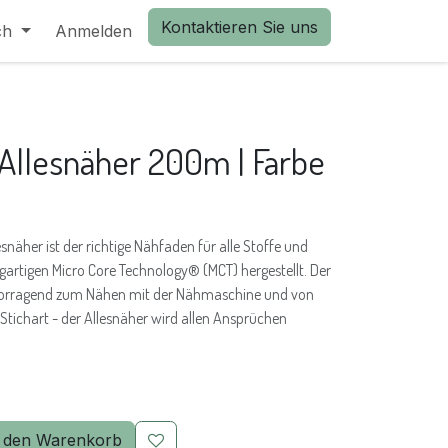
Kontaktieren Sie uns
ch
Anmelden
llesnäher 200m | Farbe
näher ist der richtige Nähfaden für alle Stoffe und
igartigen Micro Core Technology® (MCT) hergestellt. Der
rvorragend zum Nähen mit der Nähmaschine und von
tichart - der Allesnäher wird allen Ansprüchen
 den Warenkorb