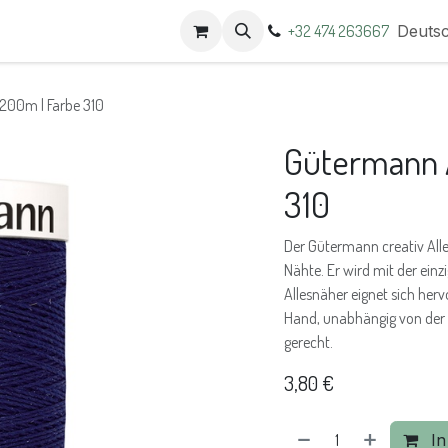
t
Termine
+32 474 263667
Deuts
200m | Farbe 310
Gütermann A
310
Der Gütermann creativ Alles
Nähte. Er wird mit der einz
Allesnäher eignet sich he
Hand, unabhängig von der S
gerecht.
3,80
€
In