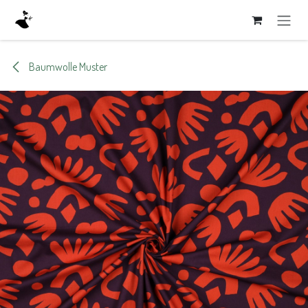
Zum Inhalt springen
Baumwolle Muster