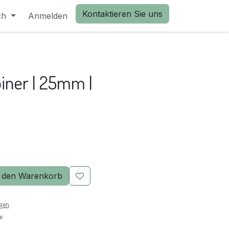
Kontaktieren Sie uns
ch
Anmelden
biner | 25mm |
 den Warenkorb
ngen
e