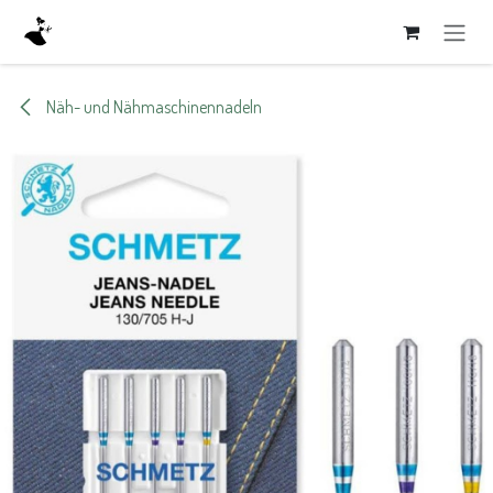
Zum Inhalt springen
Näh- und Nähmaschinennadeln