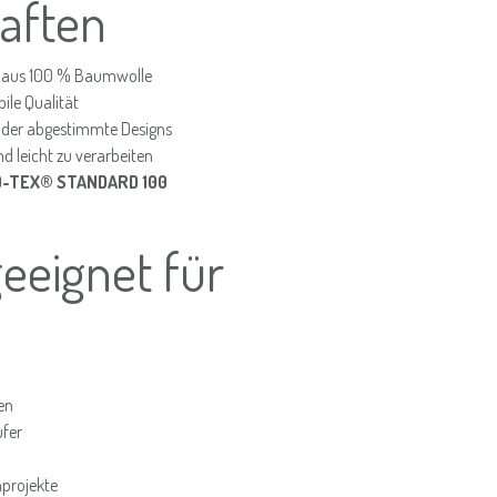
aften
 aus 100 % Baumwolle
ile Qualität
der abgestimmte Designs
 leicht zu verarbeiten
-TEX® STANDARD 100
geeignet für
en
ufer
hprojekte