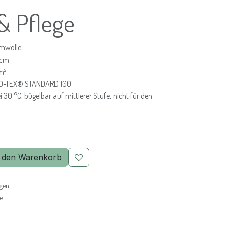
 & Pflege
mwolle
 cm
m²
O-TEX® STANDARD 100
30 °C, bügelbar auf mittlerer Stufe, nicht für den
 den Warenkorb
ngen
e