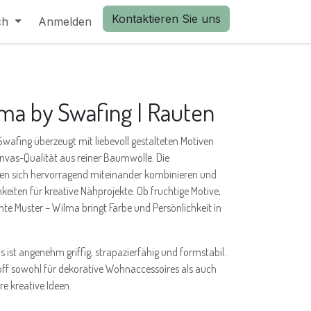
Kontaktieren Sie uns
ch
Anmelden
lma by Swafing | Rauten
wafing überzeugt mit liebevoll gestalteten Motiven
nvas-Qualität aus reiner Baumwolle. Die
sen sich hervorragend miteinander kombinieren und
keiten für kreative Nähprojekte. Ob fruchtige Motive,
nte Muster – Wilma bringt Farbe und Persönlichkeit in
ist angenehm griffig, strapazierfähig und formstabil.
off sowohl für dekorative Wohnaccessoires als auch
re kreative Ideen.