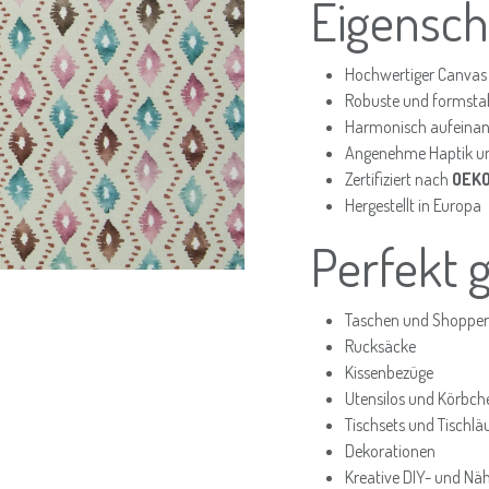
Eigensch
Hochwertiger Canvas
Robuste und formstab
Harmonisch aufeinan
Angenehme Haptik und
Zertifiziert nach
OEKO
Hergestellt in Europa
Perfekt 
Taschen und Shopper
Rucksäcke
Kissenbezüge
Utensilos und Körbch
Tischsets und Tischlä
Dekorationen
Kreative DIY- und Nä