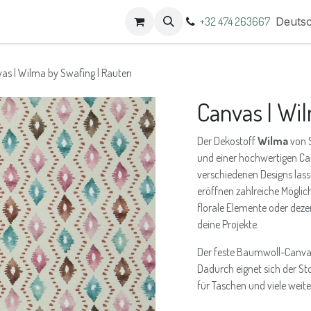
t
Termine
+32 474 263667
Deuts
as | Wilma by Swafing | Rauten
Canvas | Wi
Der Dekostoff
Wilma
von S
und einer hochwertigen Ca
verschiedenen Designs las
eröffnen zahlreiche Möglich
florale Elemente oder deze
deine Projekte.
Der feste Baumwoll-Canvas 
Dadurch eignet sich der St
für Taschen und viele weite