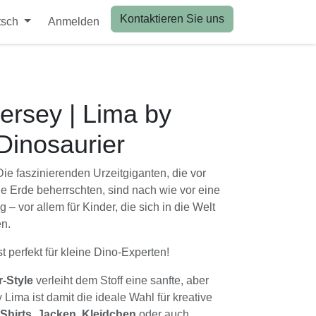
Kontaktieren Sie uns
ch
Anmelden
sey | Lima by Swafing |
aszinierenden Urzeitgiganten, die vor Millionen von
en, sind nach wie vor eine Quelle der Begeisterung –
ch in die Welt der Dinosaurier vertiefen.
erfekt für kleine Dino-Experten!
tyle
verleiht dem Stoff eine sanfte, aber lebendige
t die ideale Wahl für kreative Projekte wie
Hoodies,
en
oder auch
Innenfutter
für Walkoveralls und
e kleinen Dino-Fans, die es lieben, in die Welt der