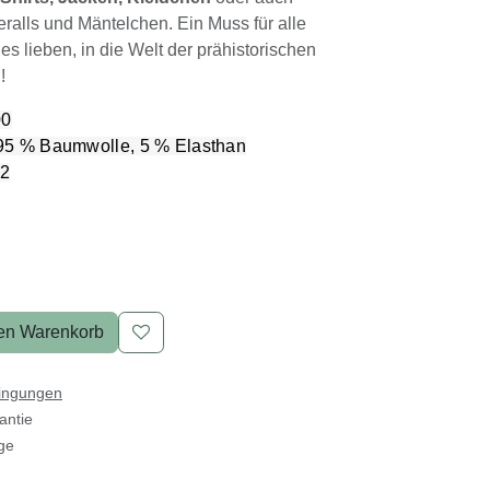
einzutauchen!
00
95 % Baumwolle, 5 % Elasthan
m2
den Warenkorb
ngen
e