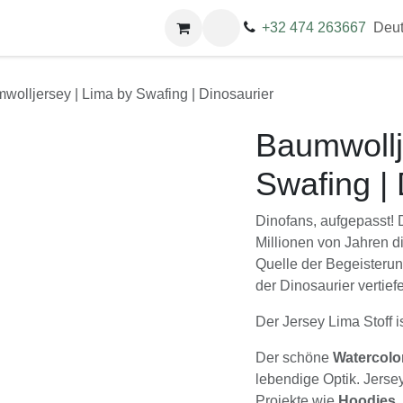
Kontakt
Termine
+32 474 263667
Deuts
jersey | Lima by Swafing | Dinosaurier
Baumwolljer
Dinosaurier
Dinofans, aufgepasst! Die f
Jahren die Erde beherrscht
vor allem für Kinder, die si
Der Jersey Lima Stoff ist p
Der schöne
Watercolor-S
Optik. Jersey Lima ist dami
Shirts, Jacken, Kleidch
Mäntelchen. Ein Muss für all