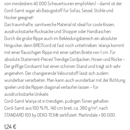
von mindestens 40.000 Scheuertouren empfohlen) – damit ist der
Cord-Samt sogar als Bezugsstoff für Sofas, Sessel, Stühle und
Hocker geeignet!
Das traumhafte, samtweiche Material ist ideal für coole Kissen,
ausdrucksstarke Rucksäcke und Shopper oder Handtaschen.
Durch die grobe Rippe auch im Bekleidungsbereich ein absoluter
Hingucker, denn BREITcord ist fast noch untertrieben: Wanja kommt
mit einer flauschigen Rippe mit einer satten Breite von 1 cm. Für
absolute Statement-Pieces! Trendige Cordjacken, Hosen und Röcke –
Der griffige Cordsamt hat einen schönen Stand und trägt sich sehr
angenehm. Der changierende Veloursstoff lässt sich zudem
wunderbar verarbeiten. Man kann auch wunderbar mit der Richtung
spielen und die Rippen diagonal verlaufen lassen – für
ausdrucksstarke Unikate.
Cord-Samt Wanja ist in trendigen, pudrigen Tönen gehalten.
Cord-Samt aus 100 % PL, 140 cm breit, ca. 380 g/m², nach
STANDARD 100 by OEKO-TEX® zertifiziert. Martindale > 90.000.
1,24
€