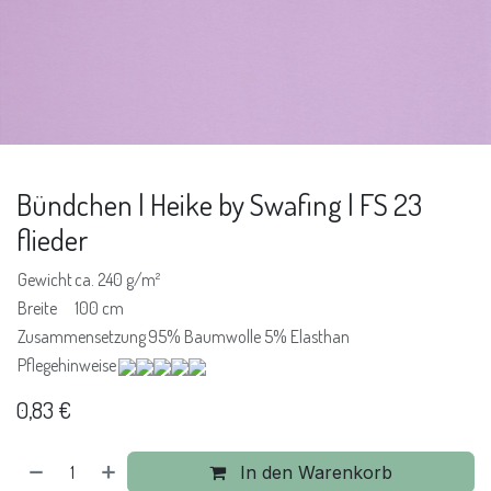
Bündchen | Heike by Swafing | FS 23
flieder
Gewicht
ca. 240 g/m²
Breite
100 cm
Zusammensetzung
95% Baumwolle 5% Elasthan
Pflegehinweise
0,83
€
In den Warenkorb