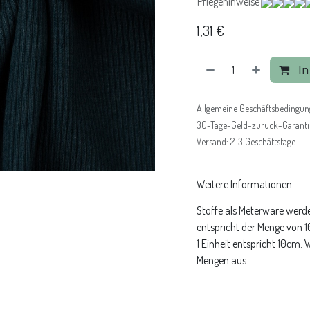
Pflegehinweise
1,31
€
In
Allgemeine Geschäftsbedingu
30-Tage-Geld-zurück-Garanti
Versand: 2-3 Geschäftstage
Weitere Informationen
Stoffe als Meterware werde
entspricht der Menge von 
1 Einheit entspricht 10cm.
Mengen aus.