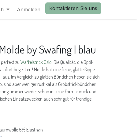
Kontaktieren Sie uns
ch
Anmelden
Molde by Swafing | blau
 perfekt zu
Waffelstrick Oslo
. Die Qualität, die Optik
sofort begeistert! Molde hat eine feine, glatte Rippe
l aus. Im Vergleich zu glatten Bündchen heben sie sich
, sind aber weniger rustikal als Grobstrickbündchen.
pringt immer wieder schön in seine Form zurück und
sischen Einsatzzwecken auch sehr gut für trendige
aumwolle 5% Elasthan