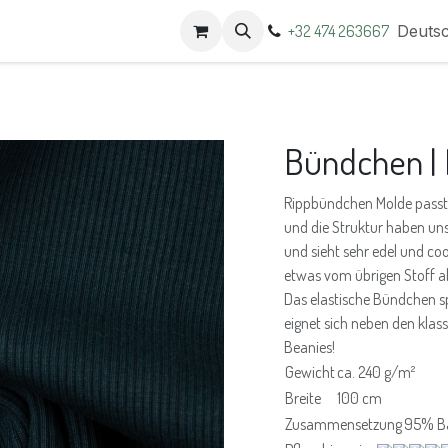
t
Termine
+32 474 263667
Deuts
Bündchen | 
Rippbündchen Molde passt
und die Struktur haben uns 
und sieht sehr edel und coo
etwas vom übrigen Stoff ab
Das elastische Bündchen s
eignet sich neben den klas
Beanies!
Gewicht
ca. 240 g/m²
Breite
100 cm
Zusammensetzung
95% B