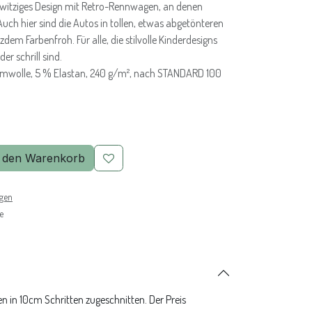
witziges Design mit Retro-Rennwagen, an denen
 Auch hier sind die Autos in tollen, etwas abgetönteren
zdem Farbenfroh. Für alle, die stilvolle Kinderdesigns
der schrill sind.
umwolle, 5 % Elastan, 240 g/m², nach STANDARD 100
 den Warenkorb
ngen
e
n in 10cm Schritten zugeschnitten. Der Preis