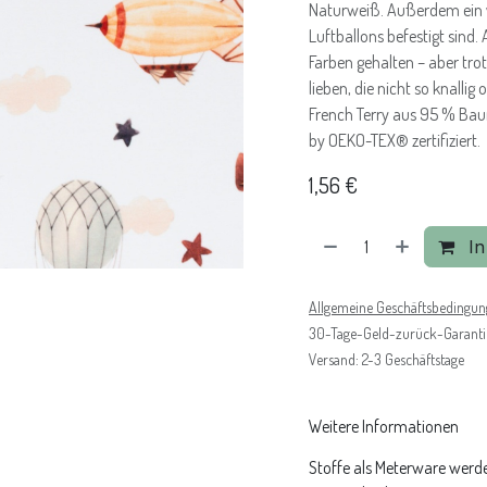
Naturweiß. Außerdem ein 
Luftballons befestigt sind.
Farben gehalten – aber trot
lieben, die nicht so knallig o
French Terry aus 95 % Ba
by OEKO-TEX® zertifiziert.
1,56
€
In
Allgemeine Geschäftsbedingu
30-Tage-Geld-zurück-Garanti
Versand: 2-3 Geschäftstage
Weitere Informationen
Stoffe als Meterware werde