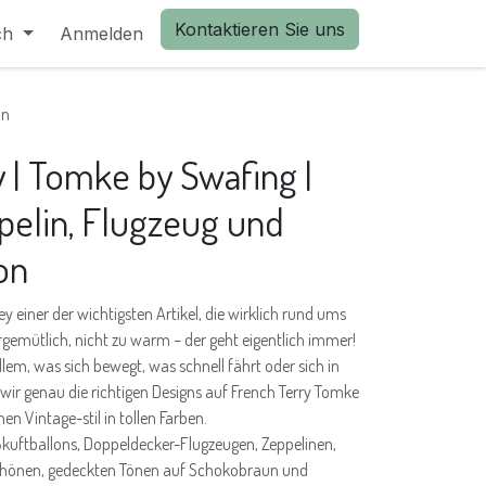
Kontaktieren Sie uns
ch
Anmelden
on
y | Tomke by Swafing |
pelin, Flugzeug und
on
ey einer der wichtigsten Artikel, die wirklich rund ums
rgemütlich, nicht zu warm – der geht eigentlich immer!
allem, was sich bewegt, was schnell fährt oder sich in
 wir genau die richtigen Designs auf French Terry Tomke
n Vintage-stil in tollen Farben.
ißkuftballons, Doppeldecker-Flugzeugen, Zeppelinen,
schönen, gedeckten Tönen auf Schokobraun und