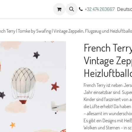
t
Termine
+32 474 263667
Deuts
nch Terry | Tomke by Swafing | Vintage Zeppelin, Flugzeug und Heizluftball
French Terr
Vintage Zep
Heizluftball
French Terry ist neben Jers
Jahr einsetzbar sind. Supe
Kinder sind fasziniert von 
die Lüfte erhebt! Da haben
– allesamt im wunderschöne
Es gibt ein Designs mit He
Wolken und Sternen – in 