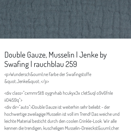
Double Gauze, Musselin | Jenke by
Swafing | rauchblau 259
<p>Wundersch&ouml;ne Farbe der Swafingstoffe
&quot;Jenke&quot;.</p>
<div class="cxmmr5t8 oygrvhab hcukyx3x c1et5uql o9v6fnle
ii04i59q">
<div dir="auto">Double Gauze ist weiterhin sehr beliebt - der
hochwertige zweilagige Musselin ist voll im Trend! Das weiche und
leichte Material besticht durch den coolen Crinkle-Look. Wir alle
kennen die trendigen, kuscheligen Musselin-Dreieckst&uuml;cher.