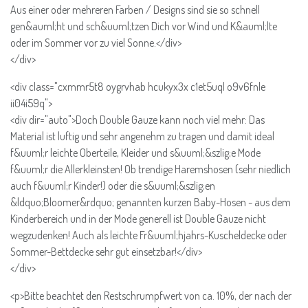
Aus einer oder mehreren Farben / Designs sind sie so schnell
gen&auml;ht und sch&uuml;tzen Dich vor Wind und K&auml;lte
oder im Sommer vor zu viel Sonne.</div>
</div>
<div class="cxmmr5t8 oygrvhab hcukyx3x c1et5uql o9v6fnle
ii04i59q">
<div dir="auto">Doch Double Gauze kann noch viel mehr: Das
Material ist luftig und sehr angenehm zu tragen und damit ideal
f&uuml;r leichte Oberteile, Kleider und s&uuml;&szlig;e Mode
f&uuml;r die Allerkleinsten! Ob trendige Haremshosen (sehr niedlich
auch f&uuml;r Kinder!) oder die s&uuml;&szlig;en
&ldquo;Bloomer&rdquo; genannten kurzen Baby-Hosen - aus dem
Kinderbereich und in der Mode generell ist Double Gauze nicht
wegzudenken! Auch als leichte Fr&uuml;hjahrs-Kuscheldecke oder
Sommer-Bettdecke sehr gut einsetzbar!</div>
</div>
<p>Bitte beachtet den Restschrumpfwert von ca. 10%, der nach der