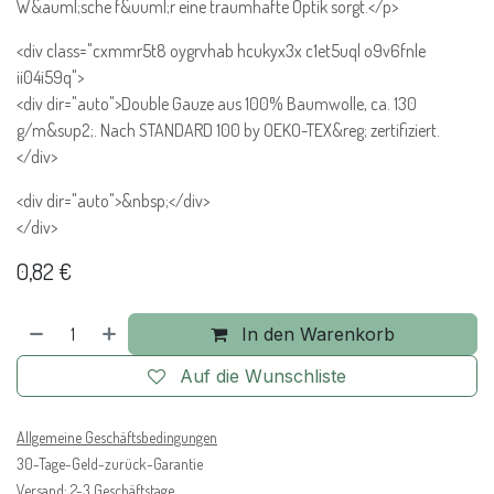
W&auml;sche f&uuml;r eine traumhafte Optik sorgt.</p>
<div class="cxmmr5t8 oygrvhab hcukyx3x c1et5uql o9v6fnle
ii04i59q">
<div dir="auto">Double Gauze aus 100% Baumwolle, ca. 130
g/m&sup2;. Nach STANDARD 100 by OEKO-TEX&reg; zertifiziert.
</div>
<div dir="auto">&nbsp;</div>
</div>
0,82
€
In den Warenkorb
Auf die Wunschliste
Allgemeine Geschäftsbedingungen
30-Tage-Geld-zurück-Garantie
Versand: 2-3 Geschäftstage