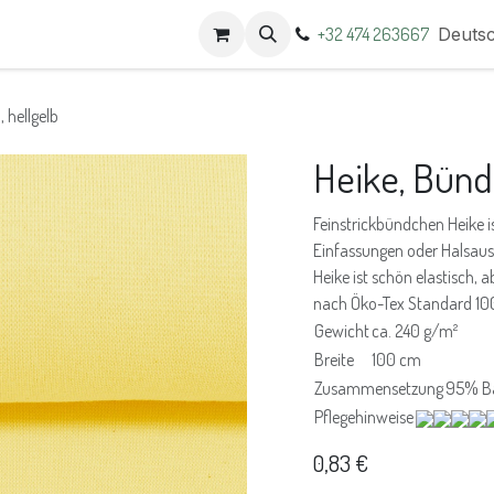
t
Termine
+32 474 263667
Deuts
 hellgelb
Heike, Bünd
Feinstrickbündchen Heike i
Einfassungen oder Halsauss
Heike ist schön elastisch, a
nach Öko-Tex Standard 100 
Gewicht
ca. 240 g/m²
Breite
100 cm
Zusammensetzung
95% B
Pflegehinweise
0,83
€