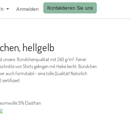
Kontaktieren Sie uns
ch
Anmelden
chen, hellgelb
st unsere Bündchenqualität mit 240 g/m². Feiner
chnitte von Shirts gelingen mit Heike leicht. Bündchen
ber auch formstabil – eine tolle Qualität! Natürlich
zertifiziert
aumwolle 5% Elasthan