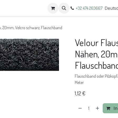
t
Termine
+32 474 263667
Deuts
n, 20mm, Velcro schwarz, Flauschband
Velour Flau
Nähen, 20mm
Flauschban
Flauschband oder Pilzkop
Meter
1,12
€
In