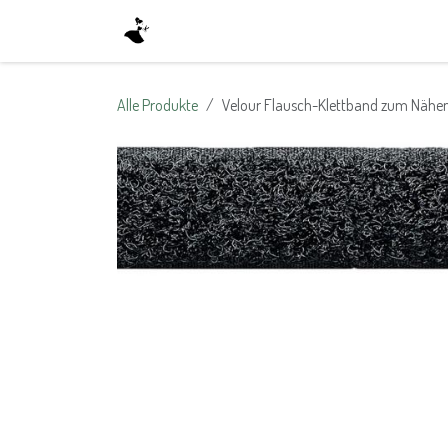
Zum Inhalt springen
Home
Shop
About Us
Kontak
Alle Produkte
Velour Flausch-Klettband zum Nähe