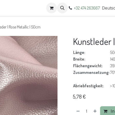
t
Termine
+32 474 263667
Deuts
eder | Rose Metallic | 50cm
Kunstleder |
Länge:
50
Breite:
14
Flächengewicht:
39
Zusammensetzung:
70
Abriebfestigkeit:
> 
5,78
€
In