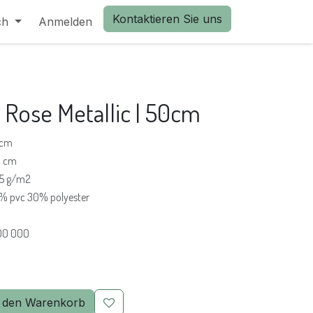
Kontaktieren Sie uns
ch
Anmelden
 Rose Metallic | 50cm
cm
0 cm
5 g/m2
% pvc 30% polyester
100 000
 den Warenkorb