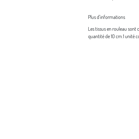
Plus d'informations
Les tissus en rouleau sont 
quantité de 10 cm.1 unité c
veuillez sélectionner 10 qua
Référence interne:
lybs
s à jour de produits de Madame