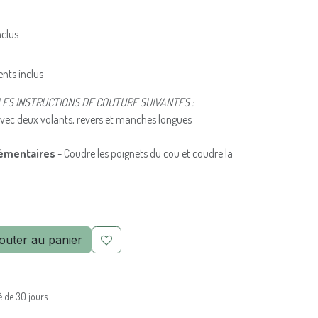
nclus
ents inclus
LES INSTRUCTIONS DE COUTURE SUIVANTES :
vec deux volants, revers et manches longues
lémentaires
- Coudre les poignets du cou et coudre la
outer au panier
é de 30 jours