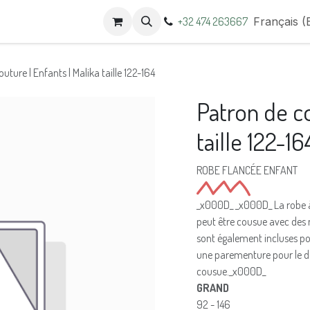
 Us
Contactez-nous
Termine
+32 474 263667
Français (
uture | Enfants | Malika taille 122-164
Patron de co
taille 122-16
ROBE FLANCÉE ENFANT
_x000D_ _x000D_ La robe à v
peut être cousue avec des
sont également incluses pou
une parementure pour le déc
cousue._x000D_
GRAND
92 - 146