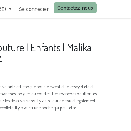
Contactez-nous
BE)
Se connecter
uture | Enfants | Malika
4
olants est conçue pour le sweat et le jersey d'été et
 manches longues ou courtes. Des manches bouffantes
r les deux versions. Il y a un tour de cou et également
olleté. Il y a aussi une poche qui peut être