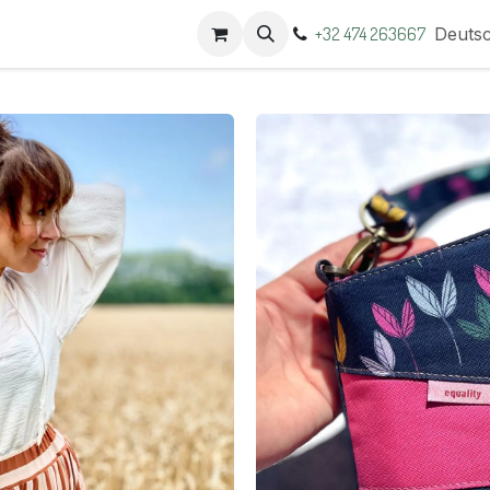
t
Termine
+32 474 263667
Deuts