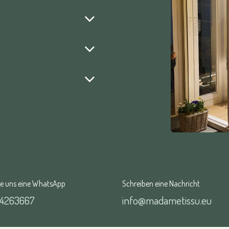
be uns eine WhatsApp
Schreiben eine Nachricht
74263667
info@madametissu.eu