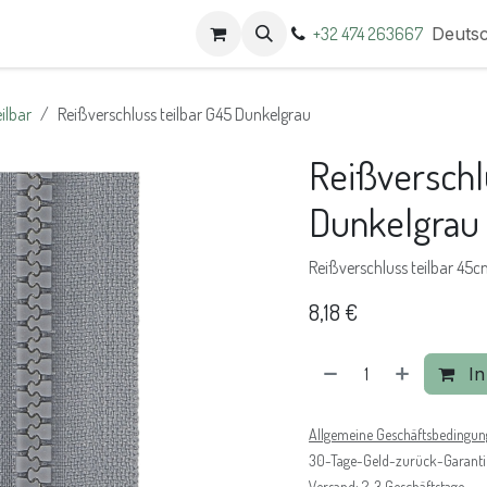
t
Termine
+32 474 263667
Deuts
ilbar
Reißverschluss teilbar G45 Dunkelgrau
Reißverschl
Dunkelgrau
Reißverschluss teilbar 45
8,18
€
In
Allgemeine Geschäftsbedingu
30-Tage-Geld-zurück-Garanti
Versand: 2-3 Geschäftstage