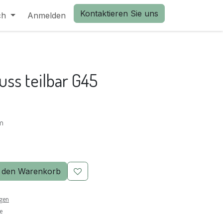
Kontaktieren Sie uns
ch
Anmelden
uss teilbar G45
cm
 den Warenkorb
ngen
e