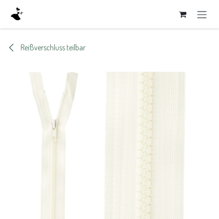
Zum Inhalt springen
Reißverschluss teilbar