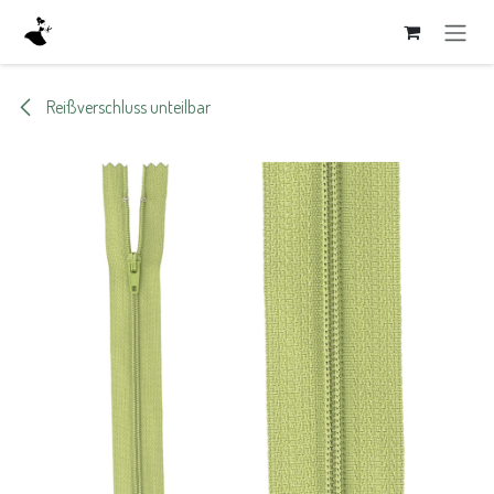
Zum Inhalt springen
Reißverschluss unteilbar