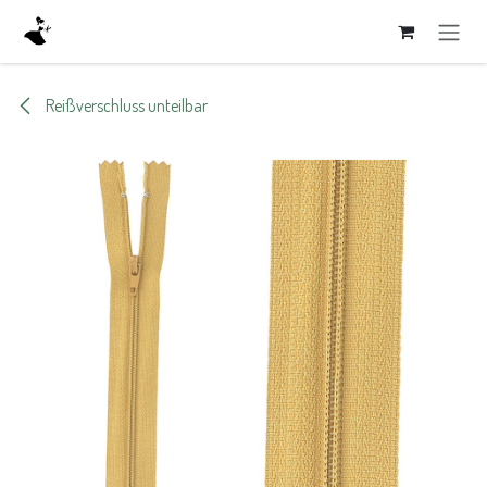
Zum Inhalt springen
Reißverschluss unteilbar