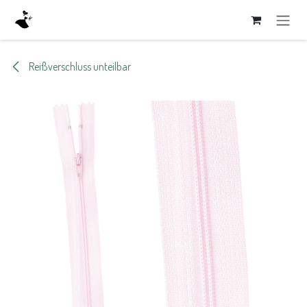
Zum Inhalt springen
Reißverschluss unteilbar