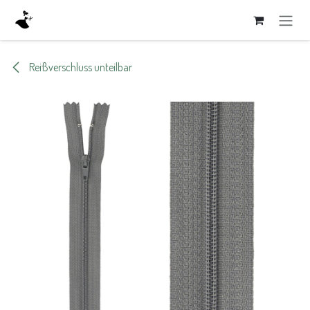
Zum Inhalt springen
Reißverschluss unteilbar