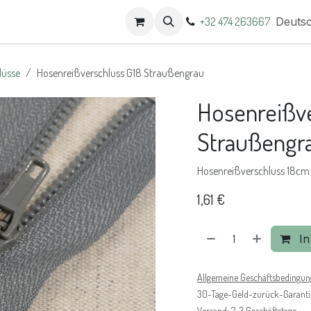
t
Termine
+32 474 263667
Deuts
lüsse
Hosenreißverschluss G18 Straußengrau
Hosenreißve
Straußengr
Hosenreißverschluss 18cm
1,61
€
In
Allgemeine Geschäftsbedingu
30-Tage-Geld-zurück-Garanti
Versand: 2-3 Geschäftstage