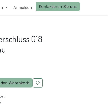
Kontaktieren Sie uns
ch
Anmelden
rschluss G18
au
 den Warenkorb
ngen
e