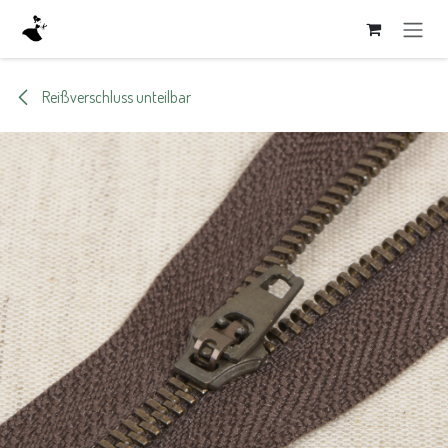
Zum Inhalt springen
Reißverschluss unteilbar