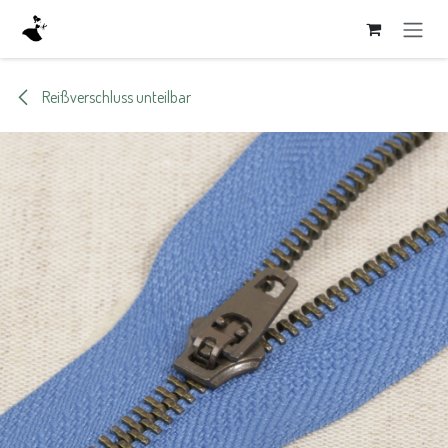
Zum Inhalt springen
Reißverschluss unteilbar