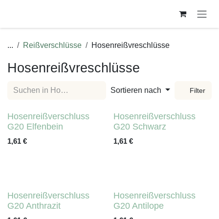
Zum Inhalt springen
...
Reißverschlüsse
Hosenreißvreschlüsse
Hosenreißvreschlüsse
Sortieren nach
Filter
Hosenreißverschluss G20
Hosenreißverschluss G20
Elfenbein
Schwarz
1,61
€
1,61
€
Hosenreißverschluss G20
Hosenreißverschluss G20
Anthrazit
Antilope